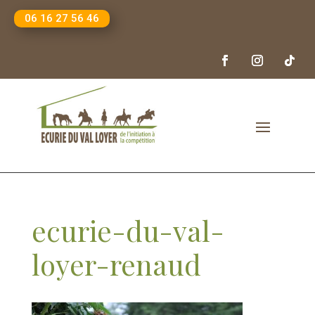
06 16 27 56 46
ecurie-du-val-
loyer-renaud