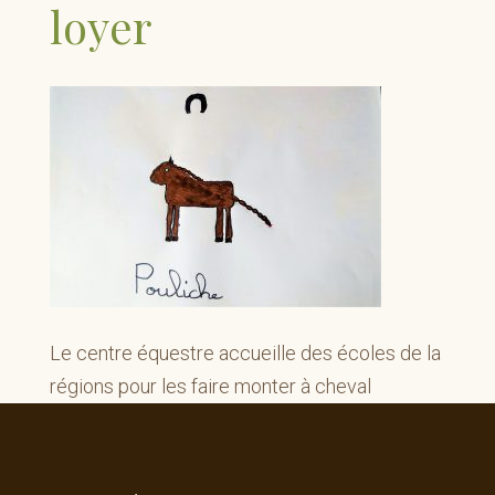
loyer
Le centre équestre accueille des écoles de la
régions pour les faire monter à cheval