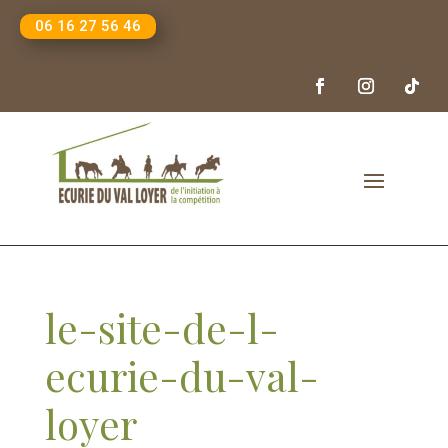
06 16 27 56 46
le-site-de-l-
ecurie-du-val-
loyer