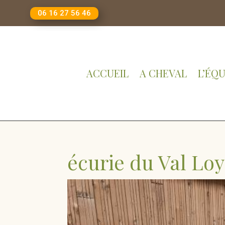
06 16 27 56 46
ACCUEIL
A CHEVAL
L’ÉQU
écurie du Val Loy